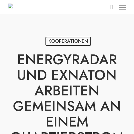
Menu
Skip
to
search
main
content
KOOPERATIONEN
ENERGYRADAR
UND EXNATON
ARBEITEN
GEMEINSAM AN
EINEM