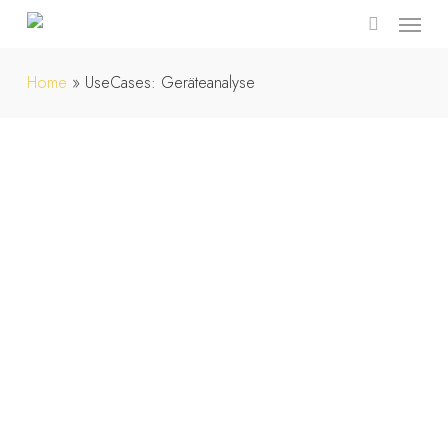
Menu
Skip
to
search
main
Home
»
UseCases: Geräteanalyse
content