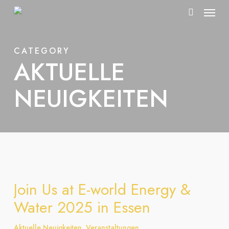
Menu
Skip
to
search
main
CATEGORY
content
AKTUELLE
NEUIGKEITEN
Join Us at E-world Energy &
Water 2025 in Essen
Aktuelle Neuigkeiten
,
Veranstaltungen